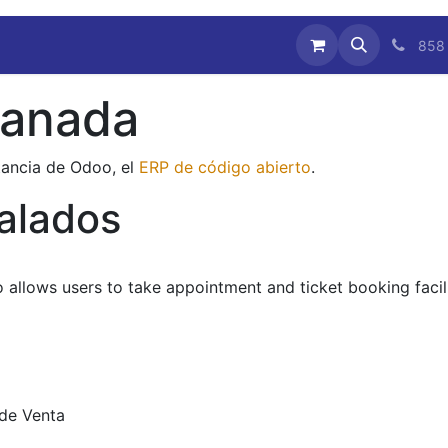
Contáctenos
Acceso a PartyJump
858
ranada
tancia de Odoo, el
ERP de código abierto
.
talados
allows users to take appointment and ticket booking facil
 de Venta