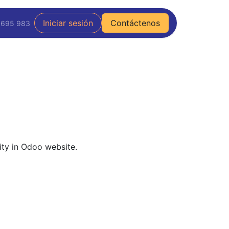
Iniciar sesión
Contáctenos
 695 983
ity in Odoo website.